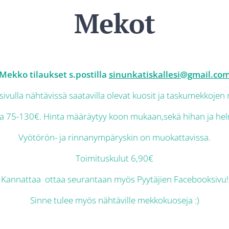
Mekot
Mekko tilaukset s.postilla
sinunkatiskallesi@gmail.co
 sivulla nähtävissä saatavilla olevat kuosit ja taskumekkojen 
a 75-130€. Hinta määräytyy koon mukaan,sekä hihan ja he
Vyötörön- ja rinnanympäryskin on muokattavissa.
Toimituskulut 6,90€
Kannattaa ottaa seurantaan myös Pyytäjien Facebooksivu!
Sinne tulee myös nähtäville mekkokuoseja :)