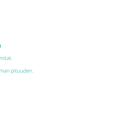
m
mitat.
lman pituuden.