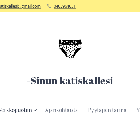
atiskallesi@gmail.com
0405964651
-Sinun katiskallesi
Verkkopuotiin
Ajankohtaista
Pyytäjien tarina
Y