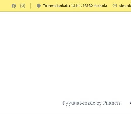
Tommolankatu 1,LH1, 18130 Heinola
sinunk
Pyytäjät-made by Piianen